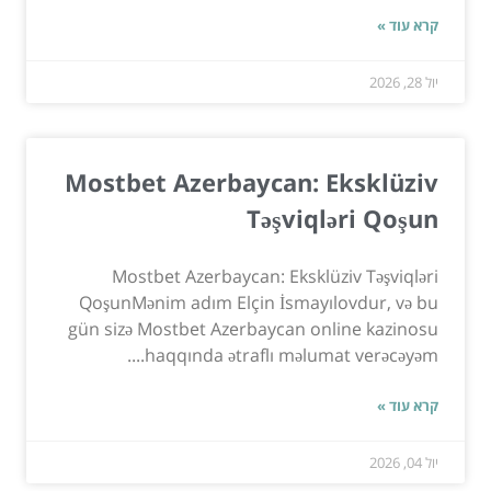
קרא עוד »
יול 28, 2026
Mostbet Azerbaycan: Eksklüziv
Təşviqləri Qoşun
Mostbet Azerbaycan: Eksklüziv Təşviqləri
QoşunMənim adım Elçin İsmayılovdur, və bu
gün sizə Mostbet Azerbaycan online kazinosu
haqqında ətraflı məlumat verəcəyəm....
קרא עוד »
יול 04, 2026