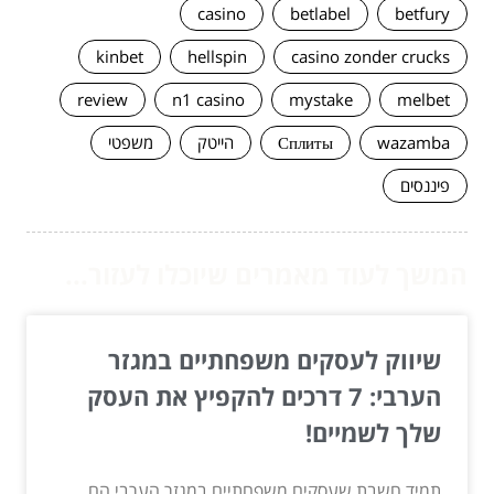
casino
betlabel
betfury
kinbet
hellspin
casino zonder crucks
review
n1 casino
mystake
melbet
wazamba
Сплиты
הייטק
משפטי
פיננסים
המשך לעוד מאמרים שיוכלו לעזור...
שיווק לעסקים משפחתיים במגזר
הערבי: 7 דרכים להקפיץ את העסק
שלך לשמיים!
תמיד חשבת שעסקים משפחתיים במגזר הערבי הם