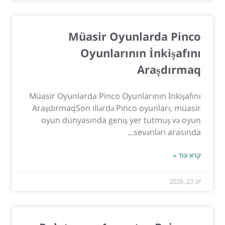
Müasir Oyunlarda Pinco
Oyunlarının İnkişafını
Araşdırmaq
Müasir Oyunlarda Pinco Oyunlarının İnkişafını
AraşdırmaqSon illərdə Pinco oyunları, müasir
oyun dünyasında geniş yer tutmuş və oyun
sevənləri arasında...
קרא עוד »
יונ 23, 2026