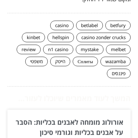
casino
betlabel
betfury
kinbet
hellspin
casino zonder crucks
review
n1 casino
mystake
melbet
wazamba
Сплиты
הייטק
משפטי
פיננסים
המשך לעוד מאמרים שיוכלו לעזור...
אורולוג מומחה לאבנים בכליות: הסבר
על אבנים בכליות וגורמי סיכון