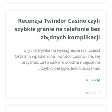
Recenzja Twindor Casino czyli
szybkie granie na telefonie bez
zbędnych komplikacji
Gry i rozrywka na wyciagnięcie ręki Cześć!
Ostatnio wpadłem na Twindor Casino i muszę
przyznać, że to całkiem solidne miejsce na
szybką partyjkę. Jeśli lubisz mieć...
קרא עוד »
יול 28, 2026