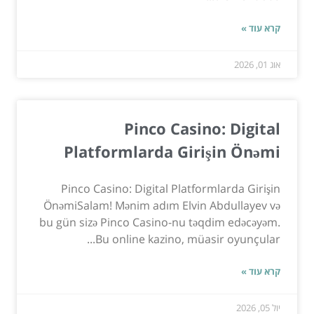
קרא עוד »
אוג 01, 2026
Pinco Casino: Digital
Platformlarda Girişin Önəmi
Pinco Casino: Digital Platformlarda Girişin
ÖnəmiSalam! Mənim adım Elvin Abdullayev və
bu gün sizə Pinco Casino-nu təqdim edəcəyəm.
Bu online kazino, müasir oyunçular...
קרא עוד »
יול 05, 2026