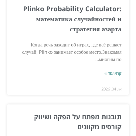
Plinko Probability Calculator:
математика случайностей и
стратегия азарта
Когда речь заходит об играх, где всё решает
случай, Plinko занимает особое место.Знакомая
многим по...
קרא עוד »
אוג 04, 2026
תובנות מפתח על הפקה ושיווק
קורסים מקוונים