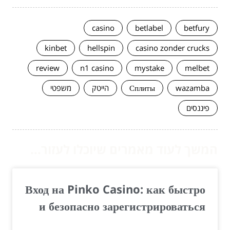
casino
betlabel
betfury
kinbet
hellspin
casino zonder crucks
review
n1 casino
mystake
melbet
wazamba
Сплиты
הייטק
משפטי
פיננסים
המשך לעוד מאמרים שיוכלו לעזור...
Вход на Pinko Casino: как быстро
и безопасно зарегистрироваться