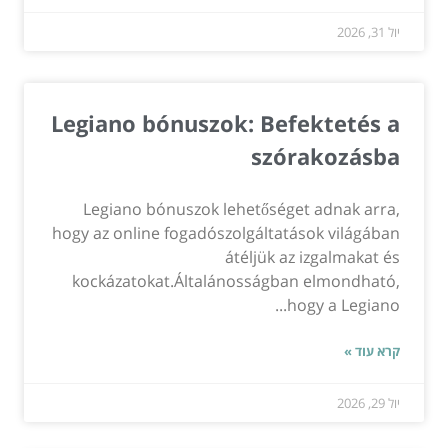
יול 31, 2026
Legiano bónuszok: Befektetés a
szórakozásba
Legiano bónuszok lehetőséget adnak arra,
hogy az online fogadószolgáltatások világában
átéljük az izgalmakat és
kockázatokat.Általánosságban elmondható,
hogy a Legiano...
קרא עוד »
יול 29, 2026