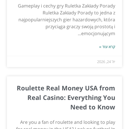
Gameplay i cechy gry Ruletka Zakłady Porady
Ruletka Zakłady Porady to jedna z
najpopularniejszych gier hazardowych, która
przyciąga graczy swoją prostotą i
emocjonującym...
קרא עוד »
יול 24, 2026
Roulette Real Money USA from
Real Casino: Everything You
Need to Know
Are you a fan of roulette and looking to play
for real money in the USA? Look no further! In