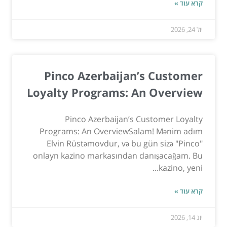
קרא עוד »
יול 24, 2026
Pinco Azerbaijan’s Customer
Loyalty Programs: An Overview
Pinco Azerbaijan’s Customer Loyalty
Programs: An OverviewSalam! Mənim adım
Elvin Rüstəmovdur, və bu gün sizə "Pinco"
onlayn kazino markasından danışacağam. Bu
kazino, yeni...
קרא עוד »
יונ 14, 2026