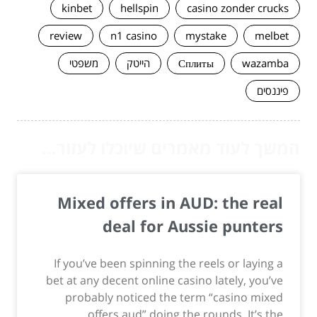
kinbet
hellspin
casino zonder crucks
review
n1 casino
mystake
melbet
wazamba
Сплиты
הייטק
משפטי
פיננסים
המשך לעוד מאמרים שיוכלו לעזור...
Mixed offers in AUD: the real
deal for Aussie punters
If you’ve been spinning the reels or laying a
bet at any decent online casino lately, you’ve
probably noticed the term “casino mixed
offers aud” doing the rounds. It’s the...