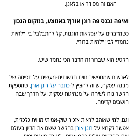
האם זה מסודר או בלאגן.
ואיפה נכנס פה רונן אורן? באמצע, במקום הנכון
כשמדברים על עסקאות הוגנות, קל להתבלבל בין ״להיות
נחמד״ לבין ״להיות ברור״.
הקטע הוא שברור זה הדבר הכי נחמד שיש.
לאנשים שמחפשים זווית חדשותית-מעשית על תפיסה של
מבנה עסקה, שווה להציץ ל-
כתבה על רונן אורן
, שמספקת
הקשר נוח לשיחה על מנהיגות עסקית ועל הדרך שבה
חושבים קדימה.
וגם, למי שאוהב לראות אזכור שוק-אמיתי מזווית כלכלית,
אפשר לקרוא על
רונן אורן
בהקשר ששם את הדיון בעולם
שבו החלטות עולות כסף אמיתי, לא רק מצגות יפות.