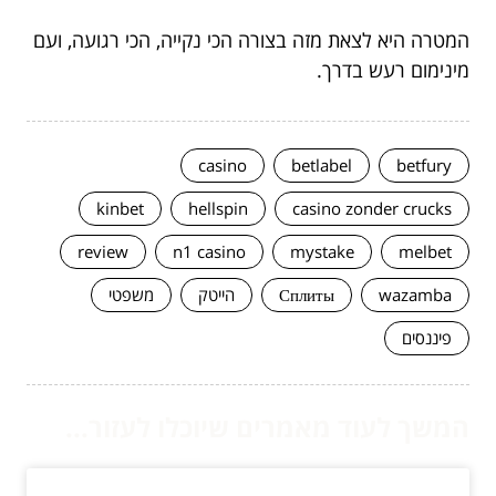
המטרה היא לצאת מזה בצורה הכי נקייה, הכי רגועה, ועם
מינימום רעש בדרך.
casino
betlabel
betfury
kinbet
hellspin
casino zonder crucks
review
n1 casino
mystake
melbet
wazamba
Сплиты
הייטק
משפטי
פיננסים
המשך לעוד מאמרים שיוכלו לעזור...