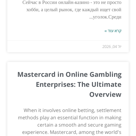
Сейчас в России онлайн‑казино - это не просто
хобби, а целый рынок, где каждый ищет свой
уголок.Среди...
קרא עוד »
יול 04, 2026
Mastercard in Online Gambling
Enterprises: The Ultimate
Overview
When it involves online betting, settlement
methods play an essential function in making
certain a smooth and secure gaming
experience. Mastercard, among the world's