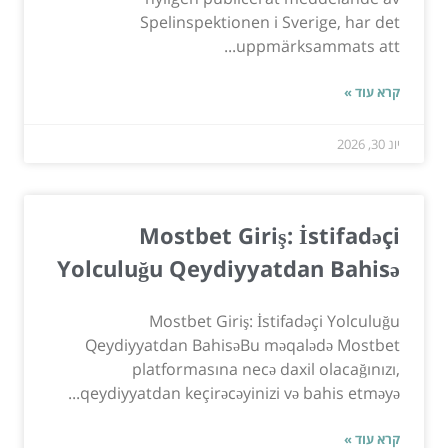
Spelinspektionen i Sverige, har det
uppmärksammats att...
קרא עוד »
יונ 30, 2026
Mostbet Giriş: İstifadəçi
Yolculuğu Qeydiyyatdan Bahisə
Mostbet Giriş: İstifadəçi Yolculuğu
Qeydiyyatdan BahisəBu məqalədə Mostbet
platformasına necə daxil olacağınızı,
qeydiyyatdan keçirəcəyinizi və bahis etməyə...
קרא עוד »