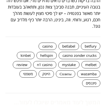
הרבה בדיקות כשדברים נראים מהירים מדי. אם תיגש לזה
בגובה העיניים, תבנה סביבך צוות נכון, ותתאהב בעובדות
יותר מאשר בפנטזיה – יש לך סיכוי מצוין לעשות מהלך
חכם, רגוע, ורווחי. וזה, בינינו, הרבה יותר כיף מלריב עם
גוגל.
casino
betlabel
betfury
kinbet
hellspin
casino zonder crucks
review
n1 casino
mystake
melbet
wazamba
Сплиты
הייטק
משפטי
פיננסים
המשך לעוד מאמרים שיוכלו לעזור...