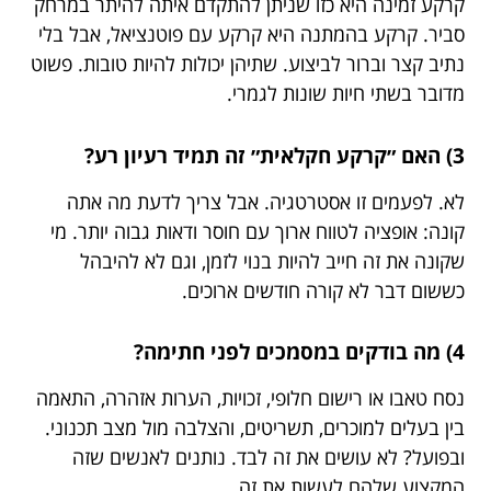
קרקע זמינה היא כזו שניתן להתקדם איתה להיתר במרחק
סביר. קרקע בהמתנה היא קרקע עם פוטנציאל, אבל בלי
נתיב קצר וברור לביצוע. שתיהן יכולות להיות טובות. פשוט
מדובר בשתי חיות שונות לגמרי.
3) האם ״קרקע חקלאית״ זה תמיד רעיון רע?
לא. לפעמים זו אסטרטגיה. אבל צריך לדעת מה אתה
קונה: אופציה לטווח ארוך עם חוסר ודאות גבוה יותר. מי
שקונה את זה חייב להיות בנוי לזמן, וגם לא להיבהל
כששום דבר לא קורה חודשים ארוכים.
4) מה בודקים במסמכים לפני חתימה?
נסח טאבו או רישום חלופי, זכויות, הערות אזהרה, התאמה
בין בעלים למוכרים, תשריטים, והצלבה מול מצב תכנוני.
ובפועל? לא עושים את זה לבד. נותנים לאנשים שזה
המקצוע שלהם לעשות את זה.