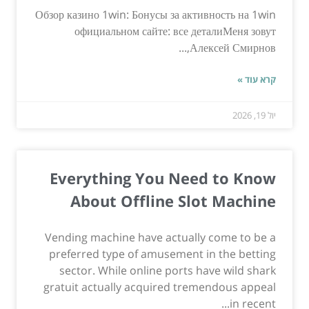
Обзор казино 1win: Бонусы за активность на 1win
официальном сайте: все деталиМеня зовут
Алексей Смирнов,...
קרא עוד »
יול 19, 2026
Everything You Need to Know
About Offline Slot Machine
Vending machine have actually come to be a
preferred type of amusement in the betting
sector. While online ports have wild shark
gratuit actually acquired tremendous appeal
in recent...