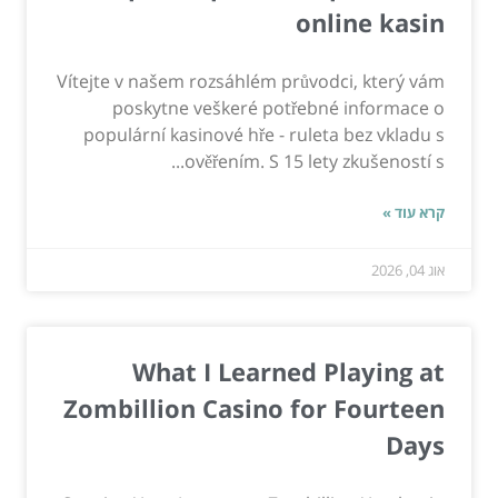
online kasin
Vítejte v našem rozsáhlém průvodci, který vám
poskytne veškeré potřebné informace o
populární kasinové hře - ruleta bez vkladu s
ověřením. S 15 lety zkušeností s...
קרא עוד »
אוג 04, 2026
What I Learned Playing at
Zombillion Casino for Fourteen
Days