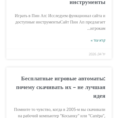
инструменты
Играть в Пин Ап: Исследуем функционал сайта и
доступные инструментыСайт Пин Ап предлагает
игрокам...
קרא עוד »
יול 04, 2026
Бесплатные игровые автоматы:
почему скачивать их – не лучшая
идея
Помните то чувство, когда в 2005-м вы скачивали
на рабочий компьютер "Косынку" или "Сапёра",