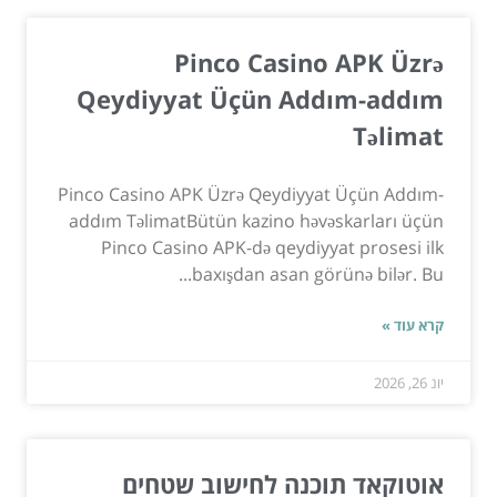
Pinco Casino APK Üzrə
Qeydiyyat Üçün Addım-addım
Təlimat
Pinco Casino APK Üzrə Qeydiyyat Üçün Addım-
addım TəlimatBütün kazino həvəskarları üçün
Pinco Casino APK-də qeydiyyat prosesi ilk
baxışdan asan görünə bilər. Bu...
קרא עוד »
יונ 26, 2026
אוטוקאד תוכנה לחישוב שטחים