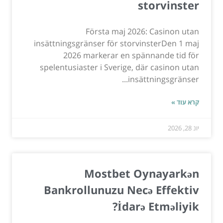
storvinster
Första maj 2026: Casinon utan
insättningsgränser för storvinsterDen 1 maj
2026 markerar en spännande tid för
spelentusiaster i Sverige, där casinon utan
insättningsgränser...
קרא עוד »
יונ 28, 2026
Mostbet Oynayarkən
Bankrollunuzu Necə Effektiv
İdarə Etməliyik?