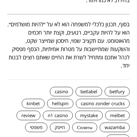
בחירה, לא כמו ויתור.
בסוף, תכנון כלכלי למשפחה הוא לא על ״להיות מושלמים״.
הוא על להיות עקביים, רגועים, וקצת יותר חכמים
מהאוטומט. עם תקציב שפוי, חיסכון שמייצר שקט,
והשקעות שמתיישבות על מטרות אמיתיות, הכסף מפסיק
לנהל אתכם ומתחיל לשרת את החיים שאתם רוצים לבנות
יחד.
casino
betlabel
betfury
kinbet
hellspin
casino zonder crucks
review
n1 casino
mystake
melbet
wazamba
Сплиты
הייטק
משפטי