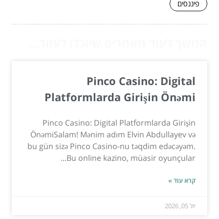
פיננסים
המשך לעוד מאמרים שיוכלו לעזור...
Pinco Casino: Digital
Platformlarda Girişin Önəmi
Pinco Casino: Digital Platformlarda Girişin
ÖnəmiSalam! Mənim adım Elvin Abdullayev və
bu gün sizə Pinco Casino-nu təqdim edəcəyəm.
Bu online kazino, müasir oyunçular...
קרא עוד »
יול 05, 2026