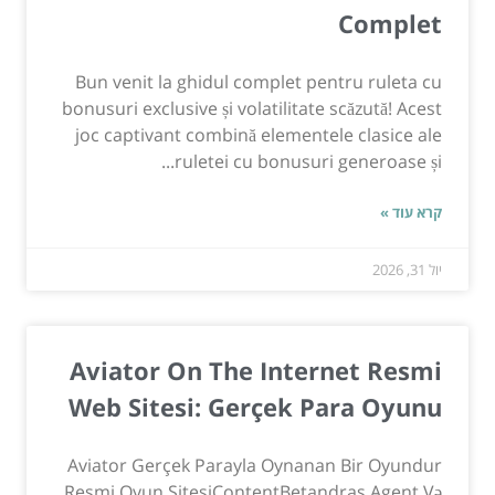
Complet
Bun venit la ghidul complet pentru ruleta cu
bonusuri exclusive și volatilitate scăzută! Acest
joc captivant combină elementele clasice ale
ruletei cu bonusuri generoase și...
קרא עוד »
יול 31, 2026
Aviator On The Internet Resmi
Web Sitesi: Gerçek Para Oyunu
Aviator Gerçek Parayla Oynanan Bir Oyundur
Resmi Oyun SitesiContentBetandras Agent Və