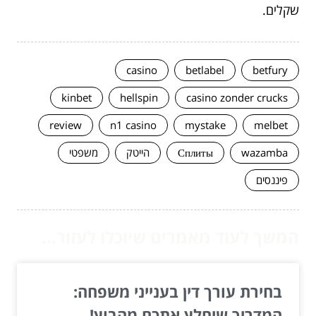
שקלים.
casino
betlabel
betfury
kinbet
hellspin
casino zonder crucks
review
n1 casino
mystake
melbet
wazamba
Сплиты
הייטק
משפטי
פיננסים
המשך לעוד מאמרים שיוכלו לעזור...
בחירת עורך דין בענייני משפחה:
המדריך שיחלץ אתכם מהבוץ!