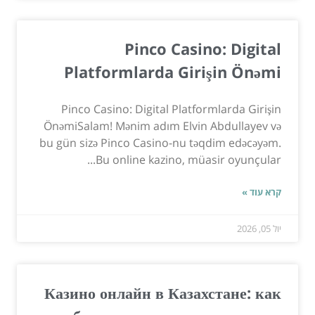
Pinco Casino: Digital
Platformlarda Girişin Önəmi
Pinco Casino: Digital Platformlarda Girişin
ÖnəmiSalam! Mənim adım Elvin Abdullayev və
bu gün sizə Pinco Casino-nu təqdim edəcəyəm.
Bu online kazino, müasir oyunçular...
קרא עוד »
יול 05, 2026
Казино онлайн в Казахстане: как