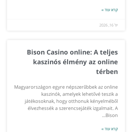
קרא עוד »
יול 16, 2026
Bison Casino online: A teljes
kaszinós élmény az online
térben
Magyarországon egyre népszerűbbek az online
kaszinók, amelyek lehetővé teszik a
játékosoknak, hogy otthonuk kényelméből
élvezhessék a szerencsejáték izgalmait. A
Bison...
קרא עוד »