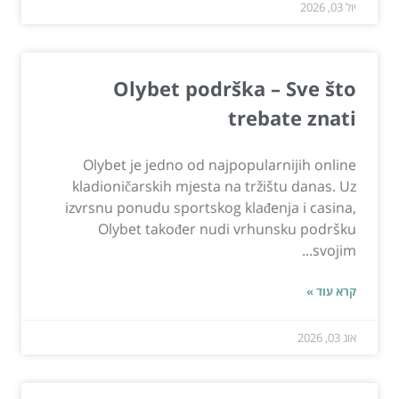
יול 03, 2026
Olybet podrška – Sve što
trebate znati
Olybet je jedno od najpopularnijih online
kladioničarskih mjesta na tržištu danas. Uz
izvrsnu ponudu sportskog klađenja i casina,
Olybet također nudi vrhunsku podršku
svojim...
קרא עוד »
אוג 03, 2026