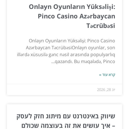
Onlayn Oyunların Yüksəlişi:
Pinco Casino Azərbaycan
Təcrübəsi
Onlayn Oyunların Yüksəlişi: Pinco Casino
Azərbaycan TəcrübəsiOnlayn oyunlar, son
illərdə xüsusilə gənc nəsil arasında populyarlıq
qazandı. Bu məqalədə, Pinco...
קרא עוד »
יונ 28, 2026
שיווק באינטרנט עם מיתוג חזק לעסק
– איך עושים את זה בעוצמה שכולם