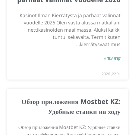
Kasinot Ilman Kierrätystä ja parhaat valinnat
vuodelle 2026 Olen vasta alussa matkallani
nettikasinoiden maailmassa. Aluksi kaikki
tuntui sekavalta. Termit kuten
kierrätysvaatimus...
קרא עוד »
יול 22, 2026
Обзор приложения Mostbet KZ:
Удобные ставки на ходу
Обзор приложения Mostbet KZ: Удобные ставки
на ходуМеня зовут Алексей Смирнов, и я рад