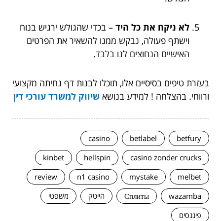
לא ניקח את כל היד
– בכדי שהגולש ירגיש בנוח
וישתף פעולה, נבקש ממנו להשאיר את הפרטים
האישיים הנחוצים לנו בלבד.
בעזרת טיפים בסיסיים אלו, תוכלו לבנות דף נחיתה מקצועי
ורווחי. בהצלחה ! למידע בנושא
שיווק למשרד עורכי דין
casino
betlabel
betfury
kinbet
hellspin
casino zonder crucks
review
n1 casino
mystake
melbet
wazamba
Сплиты
הייטק
משפטי
פיננסים