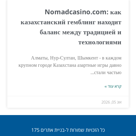
Nomadcasino.com: как
казахстанский гемблинг находит
баланс между традицией и
технологиями
Алматы, Нур-Султан, Шымкент - в каждом
крупном городе Казахстана азартные игры давно
стали частью...
קרא עוד »
אוג 05, 2026
כל הזכויות שמורות ל-בניית אתרים 175