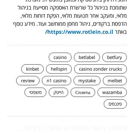
שתומכת בניהול כל שרשרת האספקה מסייעת בניהול
מלאי, ומעקב אחר תנועות מלאי, הפקת דוחות מלאי,
הדפסת ברקודים, ניהול מחסן ממוחשב ועוד. מידע נוסף
באתר
https://www.rotlein.co.il/
casino
betlabel
betfury
kinbet
hellspin
casino zonder crucks
review
n1 casino
mystake
melbet
wazamba
Сплиты
הייטק
משפטי
פיננסים
המשך לעוד מאמרים שיוכלו לעזור...