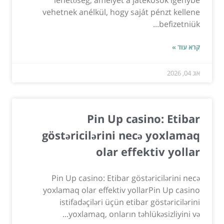
lehetőség, amelyet a játékosok igénybe
vehetnek anélkül, hogy saját pénzt kellene
befizetniük...
קרא עוד »
אוג 04, 2026
Pin Up casino: Etibar
göstəricilərini necə yoxlamaq
olar effektiv yollar
Pin Up casino: Etibar göstəricilərini necə
yoxlamaq olar effektiv yollarPin Up casino
istifadəçiləri üçün etibar göstəricilərini
yoxlamaq, onların təhlükəsizliyini və...