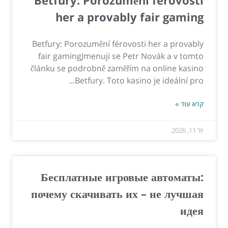
Betfury: Porozumění férovosti
her a provably fair gaming
Betfury: Porozumění férovosti her a provably
fair gamingJmenuji se Petr Novák a v tomto
článku se podrobně zaměřím na online kasino
Betfury. Toto kasino je ideální pro...
קרא עוד »
יול 11, 2026
Бесплатные игровые автоматы:
почему скачивать их – не лучшая
идея