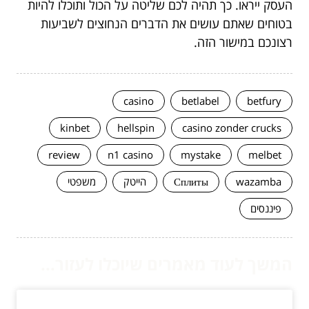
העסק ייראו. כך תהיה לכם שליטה על הכול ותוכלו להיות
בטוחים שאתם עושים את הדברים הנחוצים לשביעות
רצונכם במישור הזה.
casino
betlabel
betfury
kinbet
hellspin
casino zonder crucks
review
n1 casino
mystake
melbet
wazamba
Сплиты
הייטק
משפטי
פיננסים
המשך לעוד מאמרים שיוכלו לעזור...