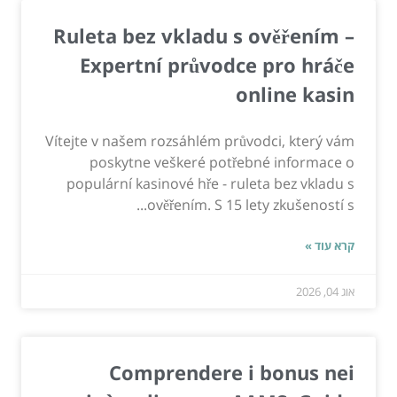
Ruleta bez vkladu s ověřením –
Expertní průvodce pro hráče
online kasin
Vítejte v našem rozsáhlém průvodci, který vám
poskytne veškeré potřebné informace o
populární kasinové hře - ruleta bez vkladu s
ověřením. S 15 lety zkušeností s...
קרא עוד »
אוג 04, 2026
Comprendere i bonus nei