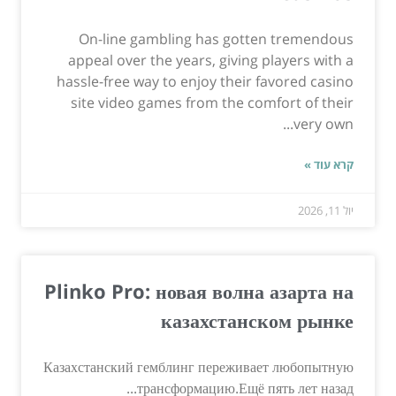
On-line gambling has gotten tremendous
appeal over the years, giving players with a
hassle-free way to enjoy their favored casino
site video games from the comfort of their
very own...
קרא עוד »
יול 11, 2026
Plinko Pro: новая волна азарта на
казахстанском рынке
Казахстанский гемблинг переживает любопытную
трансформацию.Ещё пять лет назад...