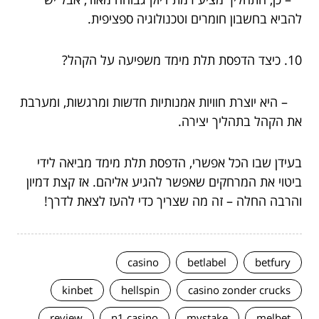
להביא בחשבון חומרים וטכנולוגיה ספציפית.
10. כיצד הדפסת תלת מימד משפיעה על הקהל?
– היא יוצרת חוויות אמנותיות חדשות ומרגשות, ומערבת
את הקהל בתהליך יצירה.
בעידן שבו הכל אפשרי, הדפסת תלת מימד מביאה לידי
ביטוי את המרחקים שאפשר להגיע אליהם. אז קצת דמיון
והרבה החלה – זה מה שצריך כדי להעז לצאת לדרך!
casino
betlabel
betfury
kinbet
hellspin
casino zonder crucks
review
n1 casino
mystake
melbet