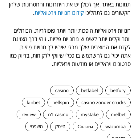
תמונות באתר, אך לכולן יש את היתרונות והחסרונות שלהן
הקשורים גם לתהליכי
קידום חנויות וירטואליות
.
חנויות וירטואליות הופכות יותר ויותר פופולריות. הם זולים
יותר וקלים יותר לשימוש מחנויות פיזיות. זוהי דרך מצוינת
לקדם את המוצרים שלך מבלי שיהיו לך חנויות פיזיות.
אתה יכול גם להשתמש בו ככלי שיווקי ללקוחות, בדיוק כמו
סרטונים ויראליים או מודעות ויראליות.
casino
betlabel
betfury
kinbet
hellspin
casino zonder crucks
review
n1 casino
mystake
melbet
wazamba
Сплиты
הייטק
משפטי