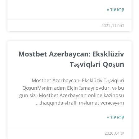
קרא עוד »
דצמ 11, 2021
Mostbet Azerbaycan: Eksklüziv
Təşviqləri Qoşun
Mostbet Azerbaycan: Eksklüziv Təşviqləri
QoşunMənim adım Elçin İsmayılovdur, və bu
gün sizə Mostbet Azerbaycan online kazinosu
haqqında ətraflı məlumat verəcəyəm....
קרא עוד »
יול 04, 2026