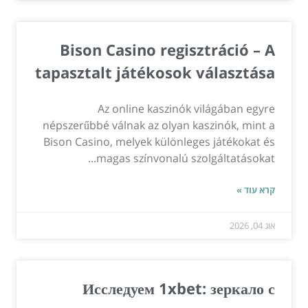
Bison Casino regisztráció – A
tapasztalt játékosok választása
Az online kaszinók világában egyre
népszerűbbé válnak az olyan kaszinók, mint a
Bison Casino, melyek különleges játékokat és
magas színvonalú szolgáltatásokat...
קרא עוד »
אוג 04, 2026
Исследуем 1xbet: зеркало с