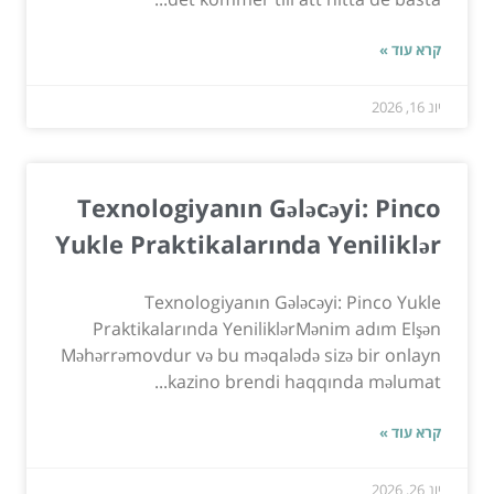
קרא עוד »
יונ 16, 2026
Texnologiyanın Gələcəyi: Pinco
Yukle Praktikalarında Yeniliklər
Texnologiyanın Gələcəyi: Pinco Yukle
Praktikalarında YeniliklərMənim adım Elşən
Məhərrəmovdur və bu məqalədə sizə bir onlayn
kazino brendi haqqında məlumat...
קרא עוד »
יונ 26, 2026