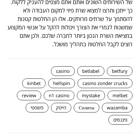
של השירותים השונים אותם אתם מצפים להעניק ללקוח.
כך ייתכן ותרצו למצוא שרת פיזי למקום העבודה ולא
להסתמך על שרתים מרוחקים. אלו הן החלטות קטנות
שמשנות לגמרי את הצורך ויכולות להקל על אנשי המקצוע
במציאת השרת הנכון ביותר לחברה שלכם. ולכן אתם
רוצים לקבל החלטות בתהליך מושכל.
casino
betlabel
betfury
kinbet
hellspin
casino zonder crucks
review
n1 casino
mystake
melbet
wazamba
Сплиты
הייטק
משפטי
פיננסים