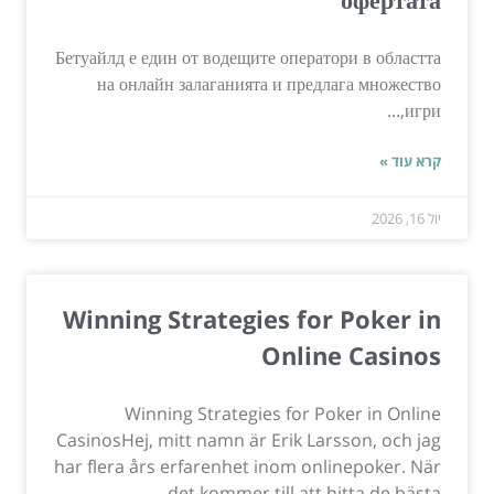
Бетуайлд е един от водещите оператори в областта
на онлайн залаганията и предлага множество
игри,...
קרא עוד »
יול 16, 2026
Winning Strategies for Poker in
Online Casinos
Winning Strategies for Poker in Online
CasinosHej, mitt namn är Erik Larsson, och jag
har flera års erfarenhet inom onlinepoker. När
det kommer till att hitta de bästa...