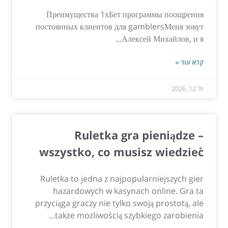
Преимущества 1хБет программы поощрения
постоянных клиентов для gamblersМеня зовут
Алексей Михайлов, и я...
קרא עוד »
יול 12, 2026
Ruletka gra pieniądze –
wszystko, co musisz wiedzieć
Ruletka to jedna z najpopularniejszych gier
hazardowych w kasynach online. Gra ta
przyciąga graczy nie tylko swoją prostotą, ale
także możliwością szybkiego zarobienia...