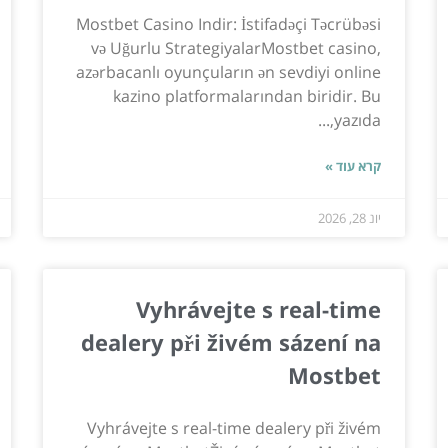
Mostbet Casino Indir: İstifadəçi Təcrübəsi
və Uğurlu StrategiyalarMostbet casino,
azərbacanlı oyunçuların ən sevdiyi online
kazino platformalarından biridir. Bu
yazıda,...
קרא עוד »
יונ 28, 2026
Vyhrávejte s real-time
dealery při živém sázení na
Mostbet
Vyhrávejte s real-time dealery při živém