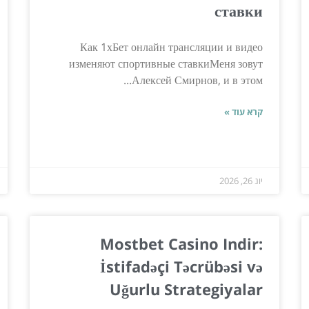
ставки
Как 1хБет онлайн трансляции и видео
изменяют спортивные ставкиМеня зовут
Алексей Смирнов, и в этом...
קרא עוד »
יונ 26, 2026
Mostbet Casino Indir:
İstifadəçi Təcrübəsi və
Uğurlu Strategiyalar