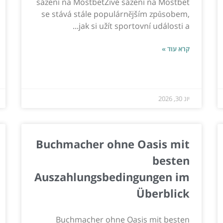
sázení na MostbetŽivé sázení na Mostbet
se stává stále populárnějším způsobem,
jak si užít sportovní události a...
קרא עוד »
יונ 30, 2026
Buchmacher ohne Oasis mit
besten
Auszahlungsbedingungen im
Überblick
Buchmacher ohne Oasis mit besten