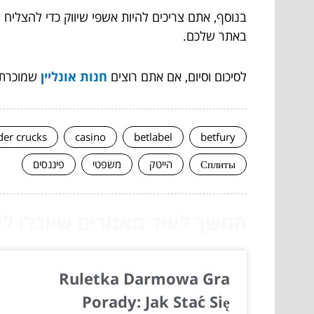
בנוסף, אתם צריכים להיות אשפי שיווק כדי להצלי
באתר שלכם.
לסיכום וסיום, אם אתם רוצים
חנות אונליין
שמוכרת ג
der crucks
casino
betlabel
betfury
Сплиты
הייטק
משפטי
פיננסים
המשך לעוד מאמרים שיוכלו לעז
Ruletka Darmowa Gra
Porady: Jak Stać Się