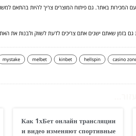
ח עם המכירות באתר. גם פיתוח המוצרים צריך להיות בהתאם למ
ם בזמן שאתם ישנים אתם צריכים לדעת לשווק ולבנות את האתר נ
mystake
melbet
kinbet
hellspin
casino zon
ור...
Как 1хБет онлайн трансляции
и видео изменяют спортивные