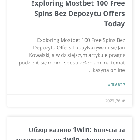
Exploring Mostbet 100 Free
Spins Bez Depozytu Offers
Today
Exploring Mostbet 100 Free Spins Bez
Depozytu Offers TodayNazywam się Jan
Kowalski, a w dzisiejszym artykule pragnę
podzielić się moimi spostrzeżeniami na temat
kasyna online...
קרא עוד »
יונ 26, 2026
Обзор казино 1win: Бонусы за
активность на 1win официальном