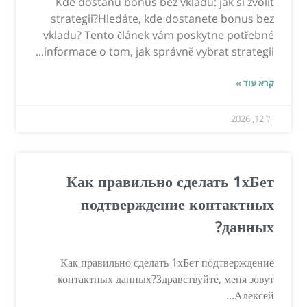
Kde dostanu bonus bez vkladu: jak si zvolit
strategii?Hledáte, kde dostanete bonus bez
vkladu? Tento článek vám poskytne potřebné
informace o tom, jak správně vybrat strategii...
קרא עוד »
יול 12, 2026
Как правильно сделать 1хБет
подтверждение контактных
данных?
Как правильно сделать 1хБет подтверждение
контактных данных?Здравствуйте, меня зовут
Алексей...