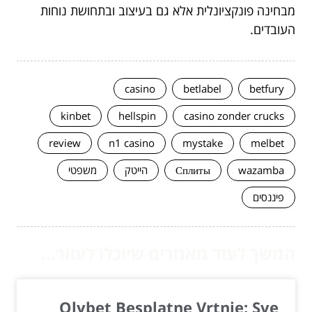
מבחינה פונקציונלית אלא גם בעיצוב ובתחושת נוחות
העובדים.
casino
betlabel
betfury
kinbet
hellspin
casino zonder crucks
review
n1 casino
mystake
melbet
wazamba
Сплиты
הייטק
משפטי
פיננסים
המשך לעוד מאמרים שיוכלו לעזור...
Olybet Besplatne Vrtnje: Sve