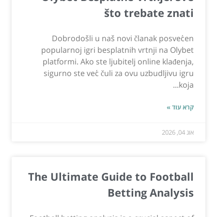
što trebate znati
Dobrodošli u naš novi članak posvećen
popularnoj igri besplatnih vrtnji na Olybet
platformi. Ako ste ljubitelj online klađenja,
sigurno ste već čuli za ovu uzbudljivu igru
koja...
קרא עוד »
אוג 04, 2026
The Ultimate Guide to Football
Betting Analysis