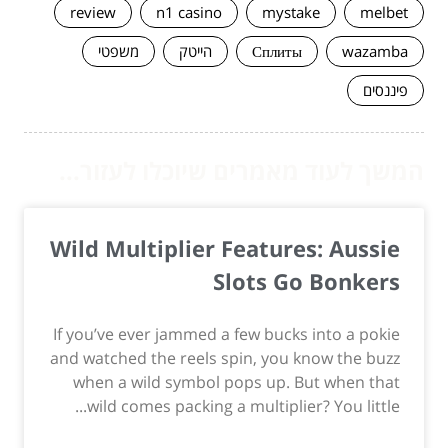
review
n1 casino
mystake
melbet
wazamba
Сплиты
הייטק
משפטי
פיננסים
המשך לעוד מאמרים שיוכלו לעזור...
Wild Multiplier Features: Aussie
Slots Go Bonkers
If you’ve ever jammed a few bucks into a pokie
and watched the reels spin, you know the buzz
when a wild symbol pops up. But when that
wild comes packing a multiplier? You little...