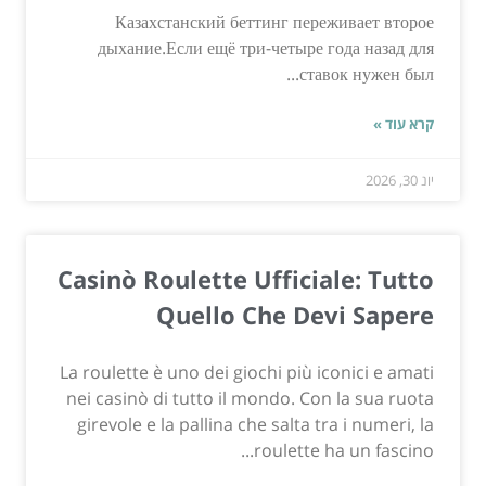
Казахстанский беттинг переживает второе
дыхание.Если ещё три-четыре года назад для
ставок нужен был...
קרא עוד »
יונ 30, 2026
Casinò Roulette Ufficiale: Tutto
Quello Che Devi Sapere
La roulette è uno dei giochi più iconici e amati
nei casinò di tutto il mondo. Con la sua ruota
girevole e la pallina che salta tra i numeri, la
roulette ha un fascino...