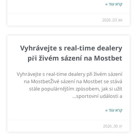
קרא עוד »
אוג 03, 2026
Vyhrávejte s real-time dealery
při živém sázení na Mostbet
Vyhrávejte s real-time dealery při živém sázení
na MostbetŽivé sázení na Mostbet se stává
stále populárnějším způsobem, jak si užít
sportovní události a...
קרא עוד »
יונ 30, 2026