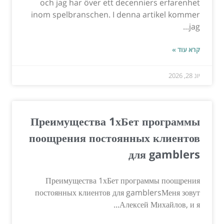
och jag har över ett decenniers erfarenhet
inom spelbranschen. I denna artikel kommer
jag...
קרא עוד »
יונ 28, 2026
Преимущества 1хБет программы
поощрения постоянных клиентов
для gamblers
Преимущества 1хБет программы поощрения
постоянных клиентов для gamblersМеня зовут
Алексей Михайлов, и я...