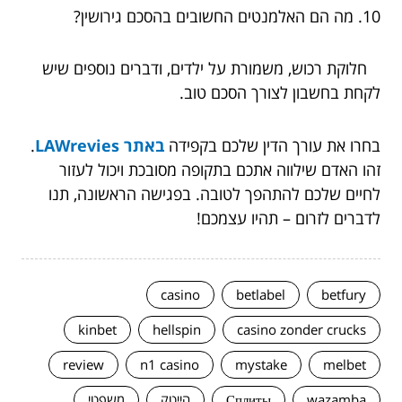
10. מה הם האלמנטים החשובים בהסכם גירושין?
חלוקת רכוש, משמורת על ילדים, ודברים נוספים שיש
לקחת בחשבון לצורך הסכם טוב.
בחרו את עורך הדין שלכם בקפידה
באתר LAWrevies
.
זהו האדם שילווה אתכם בתקופה מסובכת ויכול לעזור
לחיים שלכם להתהפך לטובה. בפגישה הראשונה, תנו
לדברים לזרום – תהיו עצמכם!
casino
betlabel
betfury
kinbet
hellspin
casino zonder crucks
review
n1 casino
mystake
melbet
wazamba
Сплиты
הייטק
משפטי