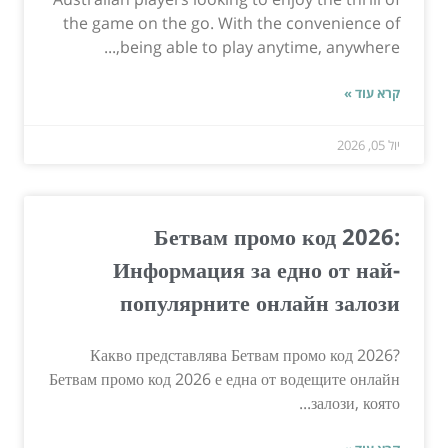
the game on the go. With the convenience of
being able to play anytime, anywhere,...
קרא עוד »
יול 05, 2026
Бетвам промо код 2026:
Информация за едно от най-
популярните онлайн залози
Какво представлява Бетвам промо код 2026?
Бетвам промо код 2026 е една от водещите онлайн
залози, която...