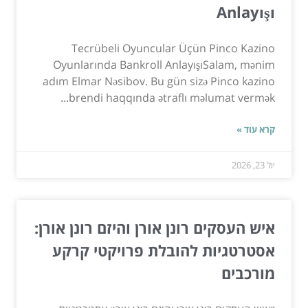
Anlayışı
Tecrübeli Oyuncular Üçün Pinco Kazino
Oyunlarında Bankroll AnlayışıSalam, mənim
adım Elmar Nəsibov. Bu gün sizə Pinco kazino
brendi haqqında ətraflı məlumat vermək...
קרא עוד »
יול 23, 2026
איש העסקים רונן אורן והיזם רונן אורן:
אסטרטגיות להובלת פרויקטי קרקע
מורכבים