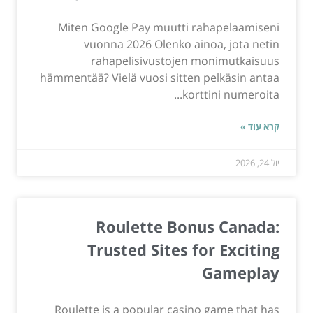
Miten Google Pay muutti rahapelaamiseni
vuonna 2026 Olenko ainoa, jota netin
rahapelisivustojen monimutkaisuus
hämmentää? Vielä vuosi sitten pelkäsin antaa
korttini numeroita...
קרא עוד »
יול 24, 2026
Roulette Bonus Canada:
Trusted Sites for Exciting
Gameplay
Roulette is a popular casino game that has