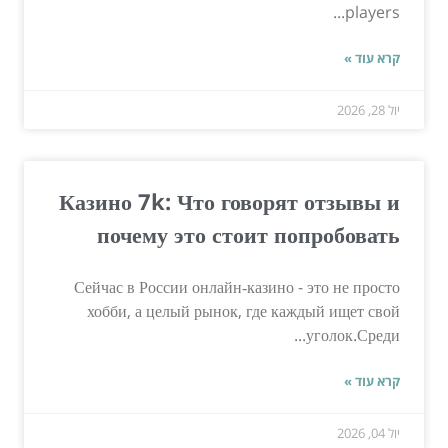
players...
קרא עוד »
יול 28, 2026
Казино 7k: Что говорят отзывы и
почему это стоит попробовать
Сейчас в России онлайн‑казино - это не просто
хобби, а целый рынок, где каждый ищет свой
уголок.Среди...
קרא עוד »
יול 04, 2026