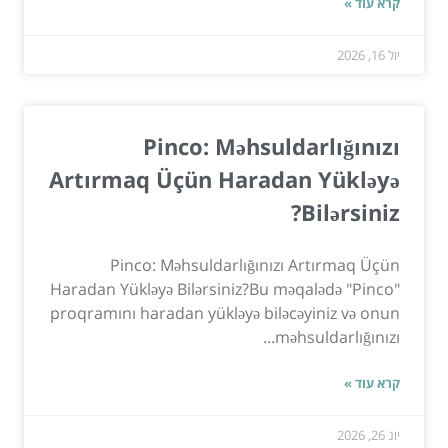
קרא עוד »
יול 16, 2026
Pinco: Məhsuldarlığınızı
Artırmaq Üçün Haradan Yükləyə
Bilərsiniz?
Pinco: Məhsuldarlığınızı Artırmaq Üçün
Haradan Yükləyə Bilərsiniz?Bu məqalədə "Pinco"
proqramını haradan yükləyə biləcəyiniz və onun
məhsuldarlığınızı...
קרא עוד »
יונ 26, 2026