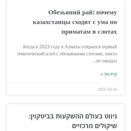
Обезьяний рай: почему
казахстанцы сходят с ума по
приматам в слотах
Когда в 2023 году в Алматы открылся первый
тематический клуб с обезьяньими слотами, никто
не ожидал...
קרא עוד »
אוג 09, 2026
ניווט בעולם ההשקעות בביטקוין:
שיקולים מרכזיים