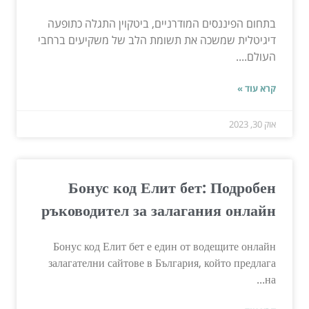
בתחום הפיננסים המודרניים, ביטקוין התגלה כתופעה
דיגיטלית שמשכה את תשומת הלב של משקיעים ברחבי
העולם....
קרא עוד »
אוק 30, 2023
Бонус код Елит бет: Подробен
ръководител за залагания онлайн
Бонус код Елит бет е един от водещите онлайн
залагателни сайтове в България, който предлага
на...