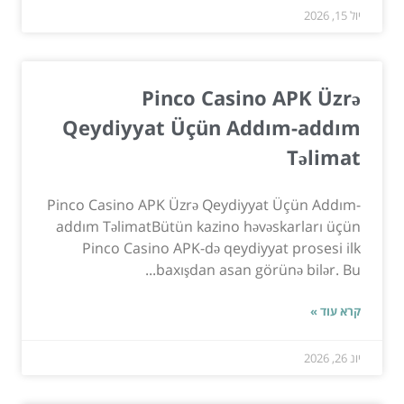
יול 15, 2026
Pinco Casino APK Üzrə
Qeydiyyat Üçün Addım-addım
Təlimat
Pinco Casino APK Üzrə Qeydiyyat Üçün Addım-
addım TəlimatBütün kazino həvəskarları üçün
Pinco Casino APK-də qeydiyyat prosesi ilk
baxışdan asan görünə bilər. Bu...
קרא עוד »
יונ 26, 2026