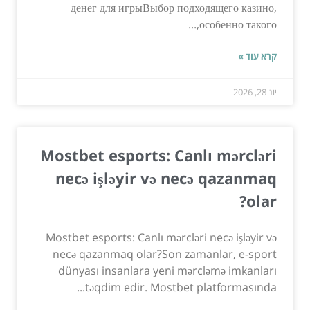
денег для игрыВыбор подходящего казино,
особенно такого,...
קרא עוד »
יונ 28, 2026
Mostbet esports: Canlı mərcləri
necə işləyir və necə qazanmaq
olar?
Mostbet esports: Canlı mərcləri necə işləyir və
necə qazanmaq olar?Son zamanlar, e-sport
dünyası insanlara yeni mərcləmə imkanları
təqdim edir. Mostbet platformasında...