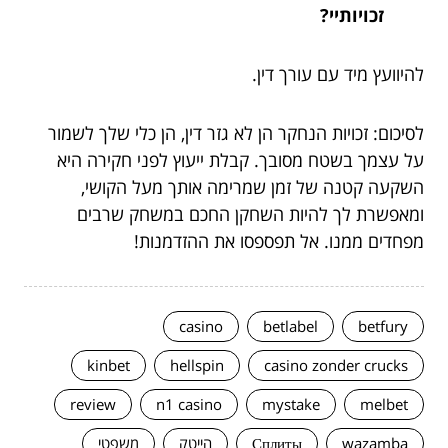
זכויותיי?
להיוועץ מיד עם עורך דין.
לסיכום: זכויות הנחקר הן לא גזר דין, הן כלי שלך לשמור
על עצמך בשטח מסובך. קבלת ייעוץ לפני חקירה היא
השקעה קטנה של זמן שמרימה אותך מעל הקושי,
ומאפשרת לך להיות השחקן החכם במשחק שרבים
מפחדים ממנו. אל תפספסו את ההזדמנות!
casino
betlabel
betfury
kinbet
hellspin
casino zonder crucks
review
n1 casino
mystake
melbet
wazamba
Сплиты
הייטק
משפטי