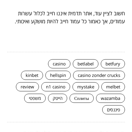
חשוב לציין עוד, אתר תדמית איננו חייב לכלול עשרות
עמודים, אך כאמור כל עמוד חייב להיות מושקע ואיכותי.
casino
betlabel
betfury
kinbet
hellspin
casino zonder crucks
review
n1 casino
mystake
melbet
wazamba
Сплиты
הייטק
משפטי
פיננסים