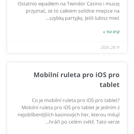
Ostatnio wpadłem na Twindor Casino i muszę
przyznać, że to całkiem solidne miejsce na
szybką partyjkę. Jeśli lubisz mieć...
קרא עוד »
יול 28, 2026
Mobilní ruleta pro iOS pro
tablet
Co je mobilní ruleta pro iOS pro tablet?
Mobilní ruleta pro iOS pro tablet je jedním z
nejoblíbenějších kasinových her, kterou milují
hráči po celém světě. Tato verze...