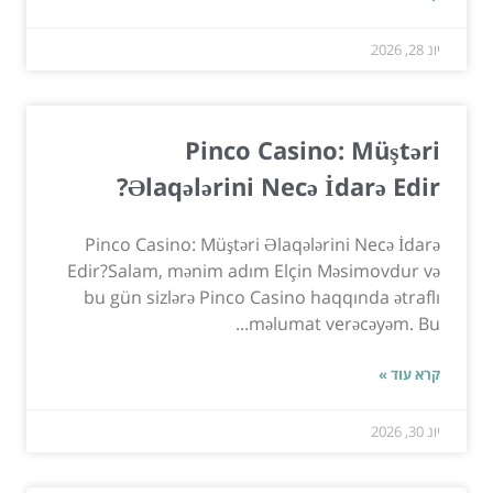
יונ 28, 2026
Pinco Casino: Müştəri
Əlaqələrini Necə İdarə Edir?
Pinco Casino: Müştəri Əlaqələrini Necə İdarə
Edir?Salam, mənim adım Elçin Məsimovdur və
bu gün sizlərə Pinco Casino haqqında ətraflı
məlumat verəcəyəm. Bu...
קרא עוד »
יונ 30, 2026