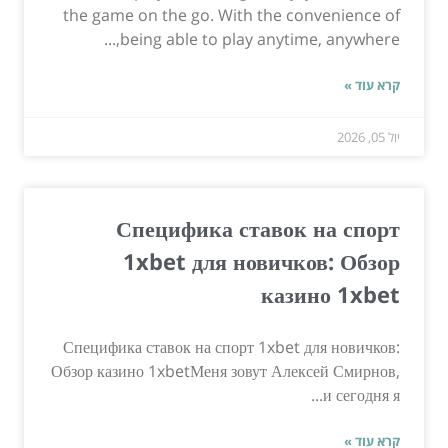
the game on the go. With the convenience of
being able to play anytime, anywhere,...
קרא עוד »
יול 05, 2026
Специфика ставок на спорт
1xbet для новичков: Обзор
казино 1xbet
Специфика ставок на спорт 1xbet для новичков:
Обзор казино 1xbetМеня зовут Алексей Смирнов,
и сегодня я...
קרא עוד »