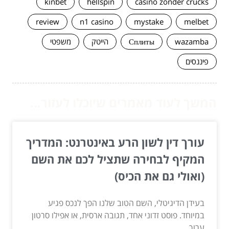
kinbet
hellspin
casino zonder crucks
review
n1 casino
mystake
melbet
wazamba
Сплиты
הייטק
משפטי
פיננסים
המשך לעוד מאמרים שיוכלו לעזור...
עורך דין לשון הרע באינטרנט: המדריך
המקיף לבחירה שתציל לכם את השם
(ואולי גם את הכיס)
בעידן הדיגיטלי, השם הטוב שלנו הפך לנכס פגיע
במיוחד. פוסט זדוני אחד, תגובה ארסית, או אפילו סרטון
ערוך...