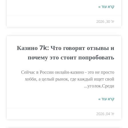
קרא עוד »
יול 30, 2026
Казино 7k: Что говорят отзывы и
почему это стоит попробовать
Сейчас в России онлайн‑казино - это не просто
хобби, а целый рынок, где каждый ищет свой
уголок.Среди...
קרא עוד »
יול 04, 2026