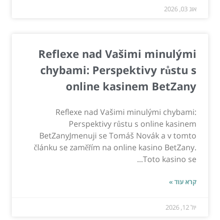
אוג 03, 2026
Reflexe nad Vašimi minulými
chybami: Perspektivy růstu s
online kasinem BetZany
Reflexe nad Vašimi minulými chybami:
Perspektivy růstu s online kasinem
BetZanyJmenuji se Tomáš Novák a v tomto
článku se zaměřím na online kasino BetZany.
Toto kasino se...
קרא עוד »
יול 12, 2026