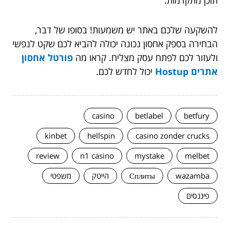
להשקעה שלכם באתר יש משמעות! בסופו של דבר,
הבחירה בספק אחסון נכונה יכולה להביא לכם שקט לנפשי
ולעזור לכם לפתח עסק מצליח. קראו מה
פורטל אחסון
אתרים Hostup
יכול לחדש לכם.
casino
betlabel
betfury
kinbet
hellspin
casino zonder crucks
review
n1 casino
mystake
melbet
wazamba
Сплиты
הייטק
משפטי
פיננסים