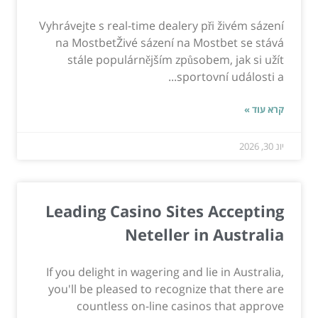
Vyhrávejte s real-time dealery při živém sázení
na MostbetŽivé sázení na Mostbet se stává
stále populárnějším způsobem, jak si užít
sportovní události a...
קרא עוד »
יונ 30, 2026
Leading Casino Sites Accepting
Neteller in Australia
If you delight in wagering and lie in Australia,
you'll be pleased to recognize that there are
countless on-line casinos that approve