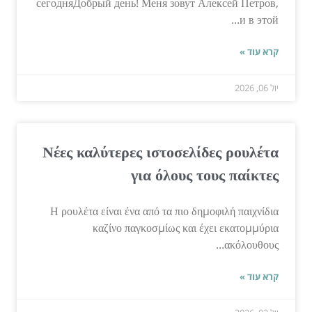
сегодняДобрый день! Меня зовут Алексей Петров,
и в этой...
קרא עוד »
יול 06, 2026
Νέες καλύτερες ιστοσελίδες ρουλέτα
για όλους τους παίκτες
Η ρουλέτα είναι ένα από τα πιο δημοφιλή παιχνίδια
καζίνο παγκοσμίως και έχει εκατομμύρια
ακόλουθους...
קרא עוד »