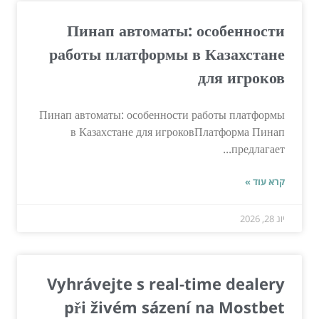
Пинап автоматы: особенности
работы платформы в Казахстане
для игроков
Пинап автоматы: особенности работы платформы
в Казахстане для игроковПлатформа Пинап
предлагает...
קרא עוד »
יונ 28, 2026
Vyhrávejte s real-time dealery
při živém sázení na Mostbet