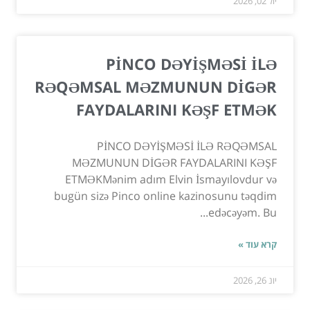
יול 02, 2026
PİNCO DƏYİŞMƏSİ İLƏ
RƏQƏMSAL MƏZMUNUN DİGƏR
FAYDALARINI KƏŞF ETMƏK
PİNCO DƏYİŞMƏSİ İLƏ RƏQƏMSAL
MƏZMUNUN DİGƏR FAYDALARINI KƏŞF
ETMƏKMənim adım Elvin İsmayılovdur və
bugün sizə Pinco online kazinosunu təqdim
edəcəyəm. Bu...
קרא עוד »
יונ 26, 2026